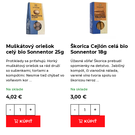
Muškátový oriešok
Škorica Cejlón celá bio
celý bio Sonnentor 25g
Sonnentor 18g
Protiklady sa priťahujú. Horký
Úžasná vôňa! Škorica prebudí
muškátový oriešok sa rád druží
spomienky na detstvo.. Jablčný
so sušienkami, tortami a
kompót, či vianočná nálada,
kompótmi. Nesmie tiež chýbať vo
varené víno tvoria spolu so
voňavom kor ...
škoricou neroz ...
Na sklade
Na sklade
4,02
€
3,00
€
-
+
-
+
KÚPIŤ
KÚPIŤ