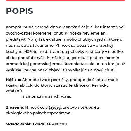
Limonády Mana Roots
Vlasová prírodná kozmetika
POPIS
Sirupy bez pridaného cukru
Limonády ostatné
Sladidlá a včelie produkty
Sirupy bylinkové s trstinovým cukrom
Limonády STEGO
Sladidlá
Sterilizovaná zelenina
Kompót, punč, varené víno a vianočné čaje si bez intenzívnej
Sirupy ovocné s trstinovým cukrom
Mandľové, sójové a obilné nápoje
Včelie produkty
ovocno-ostrej korenenej chuti klinčeka nevieme ani
Sušené ovocie a orechy
predstaviť. No aj tak existuje mnoho chutných jedál, ktoré u
Nápoje ZEN bez pridaného cukru
nás nie sú až tak známe. Klinček sa používa v arabskej
Tyčinky a grissiny
Vína
kuchyni. Môžete ho dať variť do polievky zastrčený v cibuľke,
alebo pridať do ryže. Klinček je aj jednou z piatich korenín
Vločky a lupienky
aromatickej garamskej zmesi korenia Masala. A ten kto ju už
vyskúšal, tak sa hneď objavil tú vynikajúcu a novú chuť..
Výrobky z obilnín a polotovary
Náš tip:
Ak máte tvrdé perníčky, pridajte do škatule malé
Polotovary
Zmesi na varenie a pečenie
kúsky jabĺčok, do ktorých zastrčíte klinčeky. Perníčky
Výrobky z obilnín
zmäknú
Zrná a semená
a zintenzívni sa ich vôňa.
Obilniny
Zdravé maškrtenie
Zloženie:
klinček celý (
Syzygium aromaticum
) z
ekologického poľnohospodárstva.
Olejniny
Bezlepok - Low Carb - Keto
Ostatné
Pseudoobilniny
Skladovanie:
skladujte v suchu.
Čokolády, cukríky, lízatká
Doplnky stravy