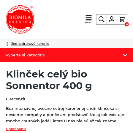
výroba
MENU
0
a
distribúcia
nielen
Jednodruhové korenie
biopotravín
Vyberte si kategóriu
Biomila produkty
Klinček celý bio
Letný Biomilatip 18% zľava
Sonnentor 400 g
Špaldové výrobky
0 recenzií
Akciová ponuka
Bez intenzívnej ovocno-ostrej korenenej chuti klinčeka si
nevieme kompóty a punče ani predstaviť. No aj tak existuje
Fermato
mnoho chutných jedál, ktoré u nás nie sú až tak známe.
Novinky
Úplný popis