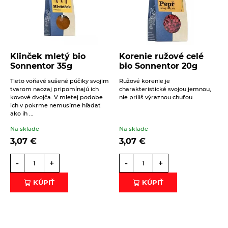
Správa
Klinček mletý bio
Korenie ružové celé
Sonnentor 35g
bio Sonnentor 20g
Tieto voňavé sušené púčiky svojim
Ružové korenie je
tvarom naozaj pripomínajú ich
charakteristické svojou jemnou,
kovové dvojča. V mletej podobe
nie príliš výraznou chuťou.
Beriem na vedomie
spracovanie osobných údajov
.
ich v pokrme nemusíme hľadať
ako ih ...
ODOSLAŤ
Na sklade
Na sklade
3,07
€
3,07
€
-
+
-
+
KÚPIŤ
KÚPIŤ