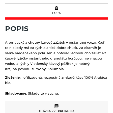
Nápoje ZEN bez pridaného cukru
Tyčinky a grissiny
Vína
POPIS
Vločky a lupienky
POPIS
Výrobky z obilnín a polotovary
Polotovary
Zmesi na varenie a pečenie
Aromatický a chutný kávový zážitok v instantnej verzii. Keď
Výrobky z obilnín
Zrná a semená
to niekedy má ísť rýchlo a tiež dobre chutiť. Za okamih je
šálka Viedenského pokušenia hotová! Jednoducho zaliať 1-2
Obilniny
Zdravé maškrtenie
čajové lyžičky instantného granulátu horúcou, nie vriacou
vodou a rýchly Viedenský kávový pôžitok je hotový.
Olejniny
Bezlepok - Low Carb - Keto
Ostatné
Krajina pôvodu suroviny: Kolumbia
Pseudoobilniny
Čokolády, cukríky, lízatká
Doplnky stravy
Zloženie:
liofilizovaná, rozpustná zrnková káva 100% Arabica
Ryže
bio.
Dezertné krémy - Kolatch
Dr.Popov - bylinné kvapky
Semienka na nakličovanie
Tyčinky, sušienky, oplátky
Dr.Popov - rôzne
Skladovanie
: Skladujte v suchu.
Strukoviny
Eterické oleje
Éterické oleje na kulinárske účely
OTÁZKA PRE PREDAJCU