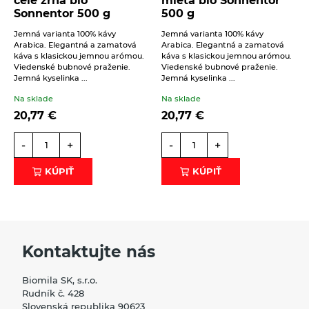
celé zrná bio
mletá bio Sonnentor
Sonnentor 500 g
500 g
Beriem na vedomie
spracovanie osobných údajov
.
Jemná varianta 100% kávy
Jemná varianta 100% kávy
Arabica. Elegantná a zamatová
Arabica. Elegantná a zamatová
káva s klasickou jemnou arómou.
káva s klasickou jemnou arómou.
ODOSLAŤ
Viedenské bubnové praženie.
Viedenské bubnové praženie.
Jemná kyselinka ...
Jemná kyselinka ...
Na sklade
Na sklade
20,77
€
20,77
€
-
+
-
+
KÚPIŤ
KÚPIŤ
Kontaktujte nás
Biomila SK, s.r.o.
Rudník č. 428
Slovenská republika 90623