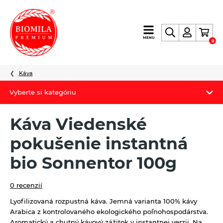
výroba
MENU
0
a
distribúcia
nielen
Káva
biopotravín
Vyberte si kategóriu
Biomila produkty
Káva Viedenské
Letný Biomilatip 18% zľava
pokušenie instantná
Špaldové výrobky
bio Sonnentor 100g
Akciová ponuka
0 recenzií
Fermato
Lyofilizovaná rozpustná káva. Jemná varianta 100% kávy
Arabica z kontrolovaného ekologického poľnohospodárstva.
Novinky
Aromatický a chutný kávový zážitok v instantnej verzii. Na