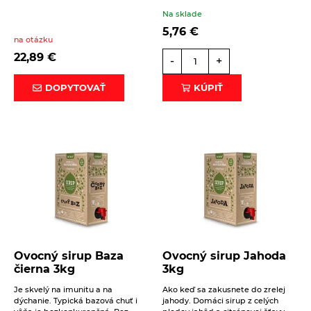
ODOSLAŤ
Na sklade
5,76
€
na otázku
22,89
€
-
+
DOPYTOVAŤ
KÚPIŤ
Ovocný sirup Baza
Ovocný sirup Jahoda
čierna 3kg
3kg
Je skvelý na imunitu a na
Ako keď sa zakusnete do zrelej
dýchanie. Typická bazová chuť i
jahody. Domáci sirup z celých