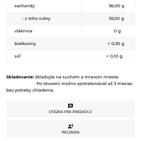
sacharidy
56,00 g
- z toho cukry
55,00 g
vláknina
0 g
bielkoviny
< 0,30 g
soľ
< 0,10 g
Skladovanie:
Skladujte na suchom a tmavom mieste.
Po otvorení možno spotrebovávať až 3 mesiac
bez potreby chladenia.
OTÁZKA PRE PREDAJCU
OTÁZKA PRE PREDAJCU
RECENZIA