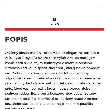
Tyčinky a grissiny
Vločky a lupienky
POPIS
Výrobky z obilnín a polotovary
Polotovary
Zmesi na varenie a pečenie
POPIS
Výrobky z obilnín
Zrná a semená
Zvýšený obsah maté v Turbo Maté se elegantne postará o
Obilniny
Zdravé maškrtenie
vašu bystrú myseľ a svieže telo! Výluh z Yerba maté je v
Olejniny
kombinácii s kvalitným trstinovým cukrom a čerstvou
Bezlepok - Low Carb - Keto
Ostatné
citrónovou šťavou o špecifickej chuti, ktorej nejde povedať
Pseudoobilniny
Čokolády, cukríky, lízatká
nie. Prebudí, povzbudí a rozvíri vaše letné dni. Sirup
Doplnky stravy
odporúčame keď chcete, aby váš mozog bol nadpriemerne
Ryže
Dezertné krémy - Kolatch
Dr.Popov - bylinné kvapky
produktívny, keď chcete prebudiť telo, keď chcete dať super
Semienka na nakličovanie
pitie, ktoré vás neomrzí, s ľadom, bez, s pitnou alebo
Tyčinky, sušienky, oplátky
Dr.Popov - rôzne
perlivou vodou. Bez aróm a konzervantov, pasterizovaný.
Strukoviny
Eterické oleje
Môžete ho použiť ako osviežujúci studený nápoj v pomere
1:10, alebo ako sladidlo. Usadenina je znakom použitia
Éterické oleje na kulinárske účely
nefiltrovanej šťavy.