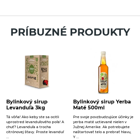
RECENZIA
Potrebujete poradiť s výberom produktu alebo
máte akékoľvek ďalšie otázky?
Neváhajte sa na nás obrátiť a my Vám radi
pomôžeme.
Pre vloženie recenzie musíte byť prihlásení
PRÍBUZNÉ PRODUKTY
Váš e-mail
Váš telefón
Správa
Bylinkový sirup
Bylinkový sirup Yerba
Levanduľa 3kg
Maté 500ml
Tá vôňa! Ako keby ste sa ocitli
Pre svoje povzbudzujúce účinky je
uprostred levanduľového poľa! A
yerba maté uctievané nielen v
chuť? Levanduľa a trocha
Južnej Amerike. Ak potrebujete
Beriem na vedomie
spracovanie osobných údajov
.
citrónovej šťavy. Proste levanduľ
naštartovať telo a prebrať hlavu,
...
Y ...