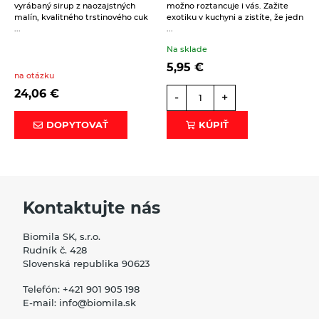
vyrábaný sirup z naozajstných
možno roztancuje i vás. Zažite
malín, kvalitného trstinového cuk
exotiku v kuchyni a zistíte, že jedn
...
...
Na sklade
5,95
€
na otázku
24,06
€
-
+
DOPYTOVAŤ
KÚPIŤ
Kontaktujte nás
Biomila SK, s.r.o.
Rudník č. 428
Slovenská republika 90623
Telefón:
+421 901 905 198
E-mail:
info@biomila.sk