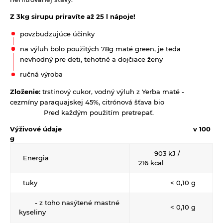
Keramické slniečko
Z 3kg sirupu priravíte až 25 l nápoje!
Kúpele na detoxikáciu organizmu
povzbudzujúce účinky
Literatúra
na výluh bolo použitých 78g maté green, je teda
nevhodný pre deti, tehotné a dojčiace ženy
Propagačný materiál
ručná výroba
Tašky, vrecká
Zloženie:
trstinový cukor, vodný výluh z Yerba maté -
Vankúše
cezmíny paraquajskej 45%, citrónová šťava bio
Pred každým použitím pretrepať.
Výživové údaje v 100
g
903 kJ /
Energia
216 kcal
tuky
< 0,10 g
- z toho nasýtené mastné
< 0,10 g
kyseliny