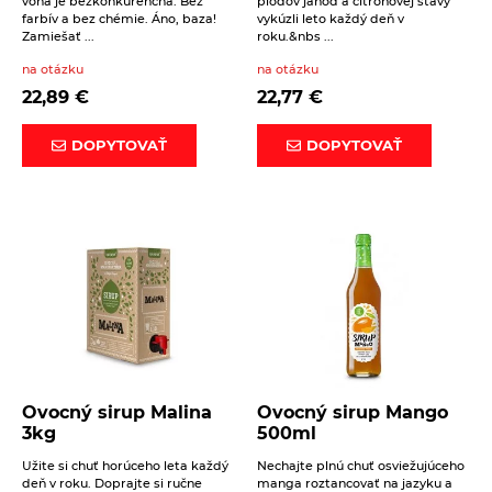
vôňa je bezkonkurenčná. Bez
plodov jahôd a citrónovej šťavy
farbív a bez chémie. Áno, baza!
vykúzli leto každý deň v
Zamiešať ...
roku.&nbs ...
na otázku
na otázku
22,89
€
22,77
€
DOPYTOVAŤ
DOPYTOVAŤ
Ovocný sirup Malina
Ovocný sirup Mango
3kg
500ml
Užite si chuť horúceho leta každý
Nechajte plnú chuť osviežujúceho
deň v roku. Doprajte si ručne
manga roztancovať na jazyku a