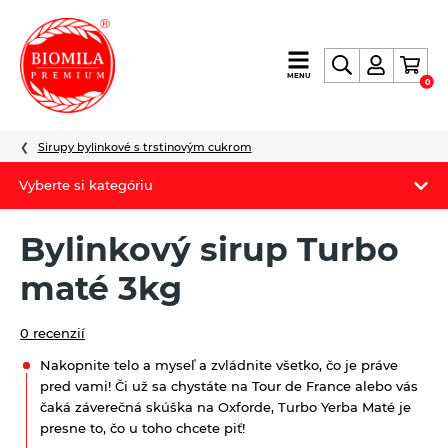
výroba
MENU
0
a
distribúcia
nielen
Sirupy bylinkové s trstinovým cukrom
biopotravín
Vyberte si kategóriu
Biomila produkty
Bylinkový sirup Turbo
Letný Biomilatip 18% zľava
maté 3kg
Špaldové výrobky
0 recenzií
Akciová ponuka
Nakopnite telo a myseľ a zvládnite všetko, čo je práve
pred vami! Či už sa chystáte na Tour de France alebo vás
Fermato
čaká záverečná skúška na Oxforde, Turbo Yerba Maté je
presne to, čo u toho chcete piť!
Novinky