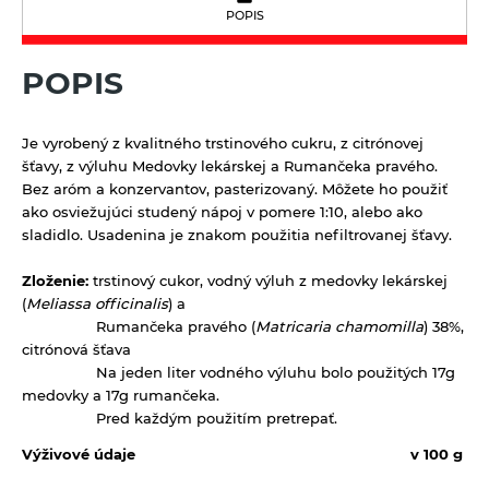
POPIS
Tyčinky a grissiny
Vločky a lupienky
POPIS
Výrobky z obilnín a polotovary
Je vyrobený z kvalitného trstinového cukru, z citrónovej
Polotovary
Zmesi na varenie a pečenie
šťavy, z výluhu Medovky lekárskej a Rumančeka pravého.
Bez aróm a konzervantov, pasterizovaný.
Môžete ho použiť
Výrobky z obilnín
Zrná a semená
ako osviežujúci studený nápoj
v pomere 1:10, alebo ako
sladidlo. Usadenina je znakom použitia nefiltrovanej šťavy.
Obilniny
Zdravé maškrtenie
Olejniny
Zloženie:
trstinový cukor, vodný výluh z medovky lekárskej
Bezlepok - Low Carb - Keto
Ostatné
(
Meliassa officinalis
) a
Pseudoobilniny
Čokolády, cukríky, lízatká
Rumančeka pravého (
Matricaria chamomilla
) 38%,
Doplnky stravy
citrónová šťava
Ryže
Dezertné krémy - Kolatch
Dr.Popov - bylinné kvapky
Na jeden liter vodného výluhu bolo použitých 17g
Semienka na nakličovanie
medovky a 17g rumančeka.
Tyčinky, sušienky, oplátky
Dr.Popov - rôzne
Pred každým použitím pretrepať.
Strukoviny
Eterické oleje
Výživové údaje
v 100 g
Éterické oleje na kulinárske účely