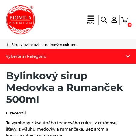
výroba
MENU
0
a
distribúcia
nielen
Sirupy bylinkové s trstinovým cukrom
biopotravín
Vyberte si kategóriu
Biomila produkty
Bylinkový sirup
Letný Biomilatip 18% zľava
Medovka a Rumanček
Špaldové výrobky
500ml
Akciová ponuka
0 recenzií
Fermato
Je vyrobený z kvalitného trstinového cukru, z citrónovej
šťavy, z výluhu medovky a rumančeka. Bez aróm a
Novinky
konzervantov, pasterizovaný.