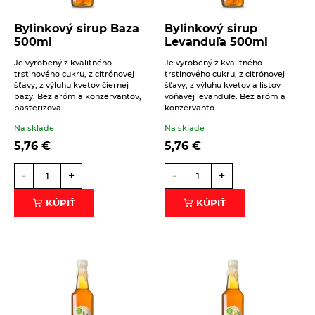
Bylinkový sirup Baza
Bylinkový sirup
500ml
Levanduľa 500ml
Je vyrobený z kvalitného
Je vyrobený z kvalitného
trstinového cukru, z citrónovej
trstinového cukru, z citrónovej
šťavy, z výluhu kvetov čiernej
šťavy, z výluhu kvetov a listov
Beriem na vedomie
spracovanie osobných údajov
.
bazy. Bez aróm a konzervantov,
voňavej levandule. Bez aróm a
pasterizova ...
konzervanto ...
ODOSLAŤ
Na sklade
Na sklade
5,76
€
5,76
€
-
+
-
+
KÚPIŤ
KÚPIŤ