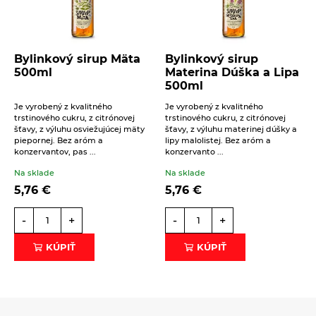
Bylinkový sirup Mäta
Bylinkový sirup
500ml
Materina Dúška a Lipa
500ml
Je vyrobený z kvalitného
Je vyrobený z kvalitného
trstinového cukru, z citrónovej
trstinového cukru, z citrónovej
šťavy, z výluhu osviežujúcej mäty
šťavy, z výluhu materinej dúšky a
piepornej. Bez aróm a
lipy malolistej. Bez aróm a
konzervantov, pas ...
konzervanto ...
Na sklade
Na sklade
5,76
€
5,76
€
-
+
-
+
KÚPIŤ
KÚPIŤ