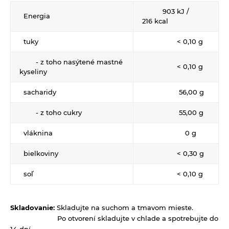
Keramické slniečko
903 kJ /
Energia
216 kcal
Kúpele na detoxikáciu organizmu
tuky
< 0,10 g
Literatúra
- z toho nasýtené mastné
Propagačný materiál
< 0,10 g
kyseliny
Tašky, vrecká
sacharidy
56,00 g
Vankúše
- z toho cukry
55,00 g
vláknina
0 g
bielkoviny
< 0,30 g
soľ
< 0,10 g
Skladovanie:
Skladujte na suchom a tmavom mieste.
Po otvorení skladujte v chlade a spotrebujte do
14 dní.