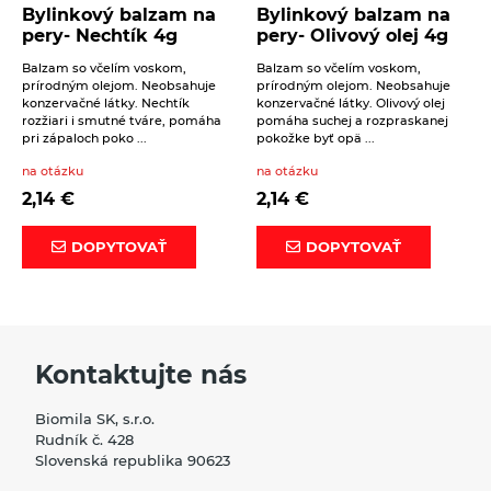
Bylinkový balzam na
Bylinkový balzam na
pery- Nechtík 4g
pery- Olivový olej 4g
Balzam so včelím voskom,
Balzam so včelím voskom,
prírodným olejom. Neobsahuje
prírodným olejom. Neobsahuje
konzervačné látky. Nechtík
konzervačné látky. Olivový olej
rozžiari i smutné tváre, pomáha
pomáha suchej a rozpraskanej
pri zápaloch poko ...
pokožke byť opä ...
na otázku
na otázku
2,14
€
2,14
€
DOPYTOVAŤ
DOPYTOVAŤ
Kontaktujte nás
Biomila SK, s.r.o.
Rudník č. 428
Slovenská republika 90623