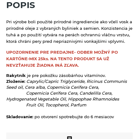
Sirupy ovocné s trstinovým cukrom
POPIS
Včelie produkty
Sušené ovocie a orechy
Tyčinky a grissiny
Pri výrobe boli použité prírodné ingrediencie ako včelí vosk a
prírodné oleje z vybraných byliniek a semien. Konzistencia je
Vločky a lupienky
tuhá a po použití vytvára na perách ochrannú vláčnu vrstvu,
ktorá chráni pery pred nepriaznivými vonkajšími vplyvmi.
Výrobky z obilnín a polotovary
UPOZORNENIE PRE PREDAJNE- ODBER MOŽNÝ PO
Polotovary
Zmesi na varenie a pečenie
KARTÓNE-
MIX 25ks
. NA TENTO PRODUKT SA UŽ
Výrobky z obilnín
NEVZŤAHUJE ŽIADNA INÁ ZĽAVA.
Zrná a semená
Rakytník
je pre pokožku zásobárňou vitamínov.
Obilniny
Zdravé maškrtenie
Zloženie:
Caprylic/Capric Triglyceride, Ricinus Communis
Seed oil, Cera alba, Copernicia Cerifera Cera,
Olejniny
Bezlepok - Low Carb - Keto
Ostatné
Copernicia Cerifera Cera, Candelilla Cera,
Hydrogenated Vegetable Oil, Hippophae Rhamnoides
Pseudoobilniny
Čokolády, cukríky, lízatká
Doplnky stravy
Fruit Oil, Tocopherol, Parfum
Ryže
Dezertné krémy - Kolatch
Dr.Popov - bylinné kvapky
Skladovanie:
po otvorení spotrebujte do 6 mesiacov
Semienka na nakličovanie
Tyčinky, sušienky, oplátky
Dr.Popov - rôzne
Strukoviny
Eterické oleje