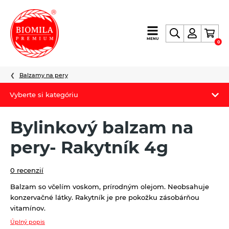
výroba
MENU
0
a
distribúcia
nielen
Balzamy na pery
biopotravín
Vyberte si kategóriu
Biomila produkty
Bylinkový balzam na
Letný Biomilatip 18% zľava
pery- Rakytník 4g
Špaldové výrobky
0 recenzií
Akciová ponuka
Balzam so včelím voskom, prírodným olejom. Neobsahuje
konzervačné látky. Rakytník je pre pokožku zásobárňou
Fermato
vitamínov.
Novinky
Úplný popis