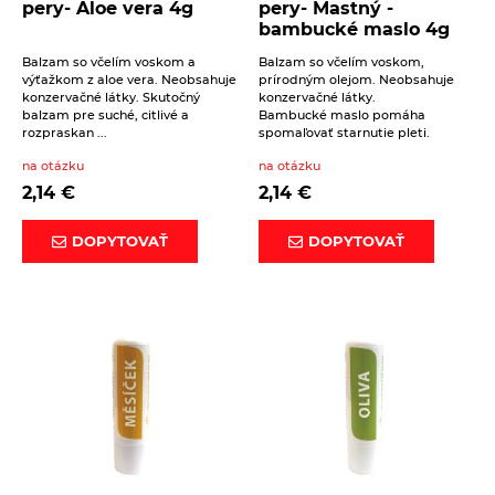
pery- Aloe vera 4g
pery- Mastný -
bambucké maslo 4g
Balzam so včelím voskom a
Balzam so včelím voskom,
výťažkom z aloe vera. Neobsahuje
prírodným olejom. Neobsahuje
Beriem na vedomie
spracovanie osobných údajov
.
konzervačné látky. Skutočný
konzervačné látky.
balzam pre suché, citlivé a
Bambucké maslo pomáha
ODOSLAŤ
rozpraskan ...
spomaľovať starnutie pleti.
na otázku
na otázku
2,14
€
2,14
€
DOPYTOVAŤ
DOPYTOVAŤ