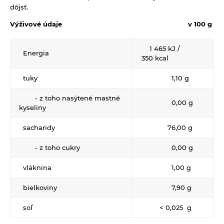
dôjsť.
Tyčinky, sušienky, oplátky
Dr.Popov - rôzne
Výživové údaje v 100 g
Eterické oleje
Éterické oleje na kulinárske účely
1 465 kJ /
Energia
350 kcal
Keramické slniečko
tuky
1,10 g
Kúpele na detoxikáciu organizmu
Literatúra
- z toho nasýtené mastné
0,00 g
kyseliny
Propagačný materiál
sacharidy
76,00 g
Tašky, vrecká
Vankúše
- z toho cukry
0,00 g
vláknina
1,00 g
bielkoviny
7,90 g
soľ
< 0,025 g