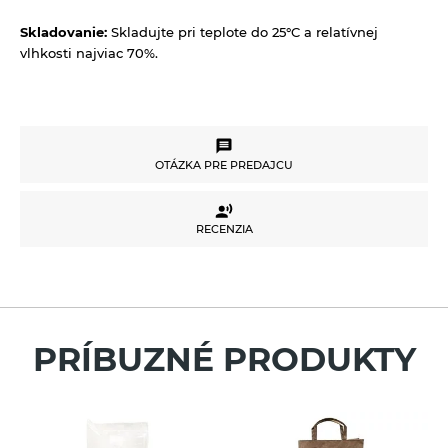
Skladovanie:
Skladujte pri teplote do 25°C a relatívnej
vlhkosti najviac 70%.
OTÁZKA PRE PREDAJCU
OTÁZKA PRE PREDAJCU
RECENZIA
RECENZIA
Potrebujete poradiť s výberom produktu alebo
máte akékoľvek ďalšie otázky?
Neváhajte sa na nás obrátiť a my Vám radi
pomôžeme.
Pre vloženie recenzie musíte byť prihlásení
PRÍBUZNÉ PRODUKTY
Váš e-mail