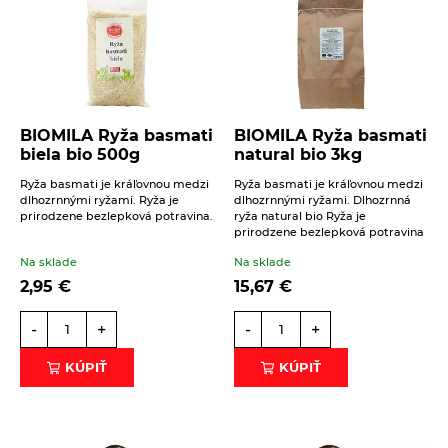
Váš telefón
Správa
BIOMILA Ryža basmati
BIOMILA Ryža basmati
biela bio 500g
natural bio 3kg
Ryža basmati je kráľovnou medzi
Ryža basmati je kráľovnou medzi
dlhozrnnými ryžami. Ryža je
dlhozrnnými ryžami. Dlhozrnná
prirodzene bezlepková potravina.
ryža natural bio Ryža je
Beriem na vedomie
spracovanie osobných údajov
.
prirodzene bezlepková potravina
Na sklade
Na sklade
ODOSLAŤ
2,95
€
15,67
€
-
+
-
+
KÚPIŤ
KÚPIŤ