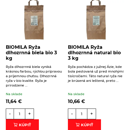
BIOMILA Ryža
BIOMILA Ryža
dlhozrnná biela bio 3
dlhozrnná natural bio
kg
3 kg
Ryža dlhozrnná biela vyniká
Ryža pochádza z južnej Ázie, kde
krásnou farbou, rýchlou prípravou
bola pestovaná už pred mnohými
a príjemnou chuťou. Dlhozrnná
tisícročiami. Táto natural ryža nie
ryža v bio kvalite. Ryža je
je brúsená ani leštená, preto ...
prirodzene ...
Na sklade
Na sklade
11,64
€
10,66
€
-
+
-
+
KÚPIŤ
KÚPIŤ