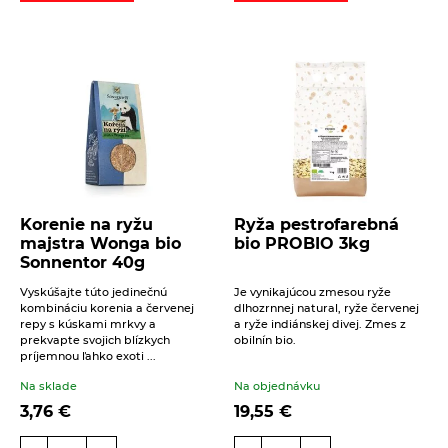
Korenie na ryžu
Ryža pestrofarebná
majstra Wonga bio
bio PROBIO 3kg
Sonnentor 40g
Vyskúšajte túto jedinečnú
Je vynikajúcou zmesou ryže
kombináciu korenia a červenej
dlhozrnnej natural, ryže červenej
repy s kúskami mrkvy a
a ryže indiánskej divej. Zmes z
prekvapte svojich blízkych
obilnín bio.
príjemnou ľahko exoti ...
Na sklade
Na objednávku
3,76
€
19,55
€