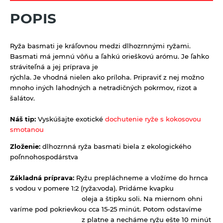
Výrobky z obilnín a polotovary
POPIS
Polotovary
Zmesi na varenie a pečenie
Výrobky z obilnín
Zrná a semená
Ryža basmati je kráľovnou medzi dlhozrnnými ryžami.
Basmati má jemnú vôňu a ľahkú orieškovú arómu. Je ľahko
Obilniny
stráviteľná a jej príprava je
rýchla. Je vhodná nielen ako príloha. Pripraviť z nej možno
Olejniny
mnoho iných lahodných a netradičných pokrmov, rizot a
Pseudoobilniny
šalátov.
Ryže
Náš tip:
Vyskúšajte exotické
dochutenie ryže s kokosovou
Semienka na nakličovanie
smotanou
Strukoviny
Zloženie:
dlhozrnná ryža basmati biela z ekologického
poľnnohospodárstva
Zdravé maškrtenie
Základná príprava:
Ryžu prepláchneme a vložíme do hrnca
Bezlepok - Low Carb - Keto
Ostatné
s vodou v pomere 1:2 (ryža:voda). Pridáme kvapku
Čokolády, cukríky, lízatká
oleja a štipku soli. Na miernom ohni
Doplnky stravy
varíme pod pokrievkou cca 15-25 minút. Potom odstavíme
Dezertné krémy - Kolatch
Dr.Popov - bylinné kvapky
z platne a necháme ryžu ešte 10 minút