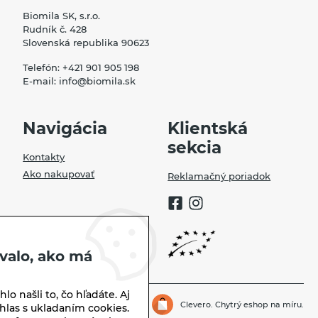
Biomila SK, s.r.o.
Rudník č. 428
Slovenská republika 90623
Telefón:
+421 901 905 198
E-mail:
info@biomila.sk
Navigácia
Klientská
sekcia
Kontakty
Ako nakupovať
Reklamačný poriadok
valo, ako má
lo našli to, čo hľadáte. Aj
Biomila.sk | © 2026
Clevero.
Chytrý eshop na míru.
hlas s ukladaním cookies.