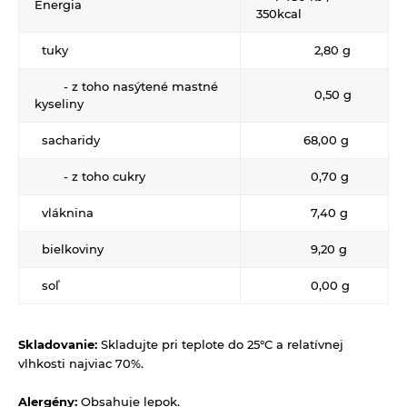
Energia
350kcal
Kúpele na detoxikáciu organizmu
tuky
2,80 g
Literatúra
Propagačný materiál
- z toho nasýtené mastné
0,50 g
kyseliny
Tašky, vrecká
sacharidy
68,00 g
Vankúše
- z toho cukry
0,70 g
vláknina
7,40 g
bielkoviny
9,20 g
soľ
0,00 g
Skladovanie:
Skladujte pri teplote do 25°C a relatívnej
vlhkosti najviac 70%.
Alergény:
Obsahuje lepok.