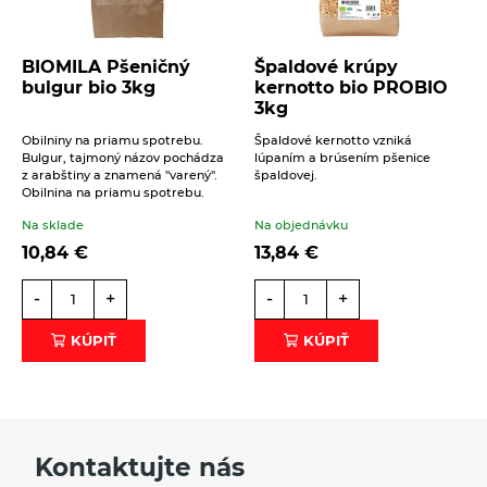
BIOMILA Pšeničný
Špaldové krúpy
bulgur bio 3kg
kernotto bio PROBIO
3kg
Obilniny na priamu spotrebu.
Špaldové kernotto vzniká
Bulgur, tajmoný názov pochádza
lúpaním a brúsením pšenice
z arabštiny a znamená "varený".
špaldovej.
Obilnina na priamu spotrebu.
Na sklade
Na objednávku
10,84
€
13,84
€
-
+
-
+
KÚPIŤ
KÚPIŤ
Kontaktujte nás