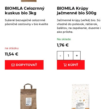
BIOMILA Celozrnný
BIOMILA Krúpy
kuskus bio 3kg
jačmenné bio 500g
Sušené bezvaječné celozrnné
Jačmenné krúpy (veľké) bio. Sú
pšeničné cestoviny v bio kvalite
vhodné do polievok, nátierok,
šalátov, na zapekanie, dusenie i
Beriem na vedomie
spracovanie osobných údajov
.
ako príloha.
Na sklade
ODOSLAŤ
1,76
€
na otázku
11,54
€
-
+
DOPYTOVAŤ
KÚPIŤ