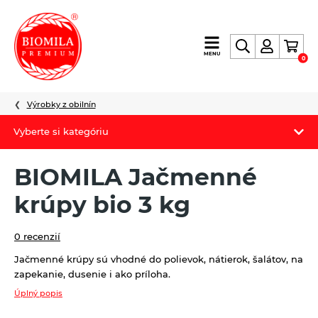
výroba
MENU
0
a
distribúcia
nielen
Výrobky z obilnín
biopotravín
Vyberte si kategóriu
Biomila produkty
BIOMILA Jačmenné
Letný Biomilatip 18% zľava
krúpy bio 3 kg
Špaldové výrobky
0 recenzií
Akciová ponuka
Jačmenné krúpy sú vhodné do polievok, nátierok, šalátov, na
zapekanie, dusenie i ako príloha.
Fermato
Úplný popis
Novinky