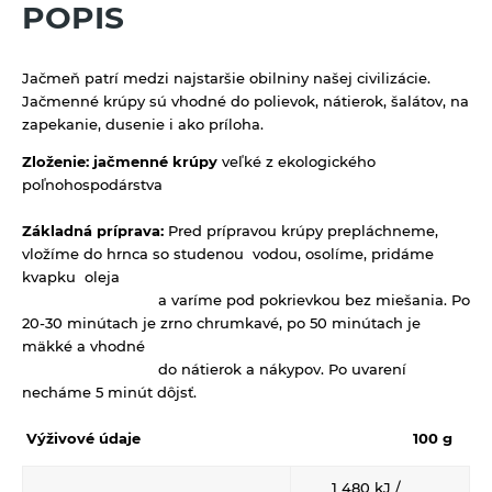
Výrobky z obilnín a polotovary
POPIS
Polotovary
Jačmeň patrí medzi najstaršie obilniny našej civilizácie.
Výrobky z obilnín
Jačmenné krúpy sú vhodné do polievok, nátierok, šalátov, na
Zmesi na varenie a pečenie
zapekanie, dusenie i ako príloha.
Zloženie:
jačmenné krúpy
veľké z ekologického
Zrná a semená
poľnohospodárstva
Obilniny
Zdravé maškrtenie
Základná príprava:
Pred prípravou krúpy prepláchneme,
Olejniny
Bezlepok - Low Carb - Keto
Ostatné
vložíme do hrnca so studenou vodou, osolíme, pridáme
kvapku oleja
Pseudoobilniny
Čokolády, cukríky, lízatká
Doplnky stravy
a varíme pod pokrievkou bez miešania. Po
Ryže
20-30 minútach je zrno chrumkavé, po 50 minútach je
Dezertné krémy - Kolatch
Dr.Popov - bylinné kvapky
mäkké a vhodné
Semienka na nakličovanie
Tyčinky, sušienky, oplátky
Dr.Popov - rôzne
do nátierok a nákypov. Po uvarení
Strukoviny
necháme 5 minút dôjsť.
Eterické oleje
Výživové údaje
100 g
Éterické oleje na kulinárske účely
Keramické slniečko
1 480 kJ /