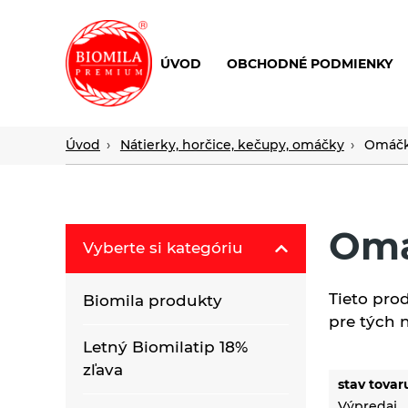
ÚVOD
OBCHODNÉ PODMIENKY
výroba
a
distribúcia
Úvod
Nátierky, horčice, kečupy, omáčky
Omáč
nielen
biopotravín
Om
Vyberte si kategóriu
Tieto pro
Biomila produkty
pre tých 
Letný Biomilatip 18%
zľava
stav tovar
Výpredaj