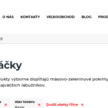
O NÁS
KONTAKTY
VEĽKOOBCHOD
BLOG
PRO
ky
áčky
dukty výborne dopĺňajú mäsovo-zeleninové pokrmy,
najväčších labužníkov.
u
stav tovaru
Zrušiť všetky filtre
Bazár