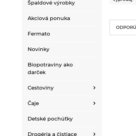
Špaldové výrobky
Akciová ponuka
ODPORÚ
Fermato
Novinky
Biopotraviny ako
darček
Cestoviny
Bezlepkové bezvaječné
Čaje
kukuričné cestoviny
Bioraráškovia Sonnentor
Detské pochúťky
Bezlepkové bezvaječné
kukurično-ryžové
Čaje ako darček
cestoviny pre deti
Drogéria a čistiace