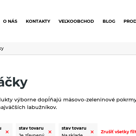
O NÁS
KONTAKTY
VEĽKOOBCHOD
BLOG
PRO
ky
áčky
dukty výborne dopĺňajú mäsovo-zeleninové pokrmy,
najväčších labužníkov.
u
stav tovaru
stav tovaru
Zrušiť všetky fil
Je zľavnený
Na sklade