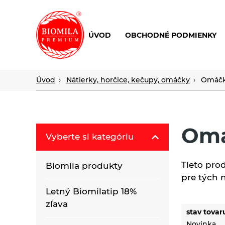
ÚVOD
OBCHODNÉ PODMIENKY
výroba
a
distribúcia
Úvod
Nátierky, horčice, kečupy, omáčky
Omáč
nielen
biopotravín
Om
Vyberte si kategóriu
Tieto pro
Biomila produkty
pre tých 
Letný Biomilatip 18%
zľava
stav tovar
Novinka