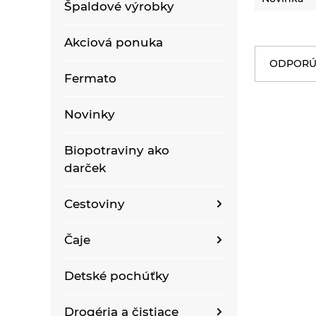
Špaldové výrobky
Akciová ponuka
ODPORÚ
Fermato
Novinky
Biopotraviny ako
darček
Cestoviny
Bezlepkové bezvaječné
Čaje
kukuričné cestoviny
Bioraráškovia Sonnentor
Detské pochúťky
Bezlepkové bezvaječné
kukurično-ryžové
Čaje ako darček
cestoviny pre deti
Drogéria a čistiace