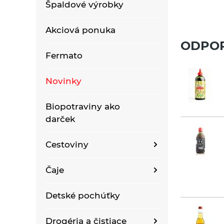
Špaldové výrobky
Akciová ponuka
ODPO
Fermato
Novinky
Biopotraviny ako
darček
Cestoviny
Bezlepkové bezvaječné
Čaje
kukuričné cestoviny
Bioraráškovia Sonnentor
Detské pochúťky
Bezlepkové bezvaječné
kukurično-ryžové
Čaje ako darček
cestoviny pre deti
Drogéria a čistiace