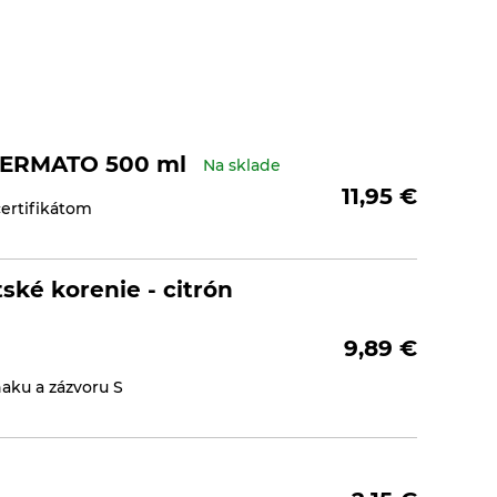
O FERMATO 500 ml
Na sklade
11,95
€
certifikátom
ské korenie - citrón
9,89
€
aku a zázvoru S