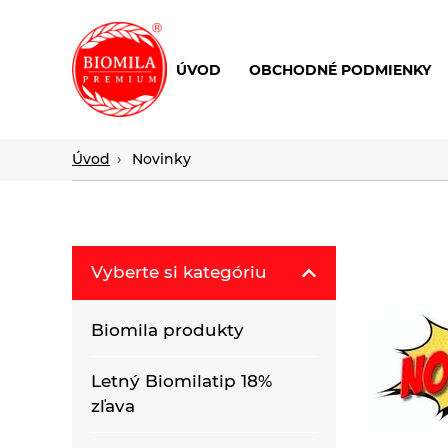
ÚVOD
OBCHODNÉ PODMIENKY
výroba
a
distribúcia
Úvod
Novinky
nielen
biopotravín
Vyberte si kategóriu
Biomila produkty
Letný Biomilatip 18%
zľava