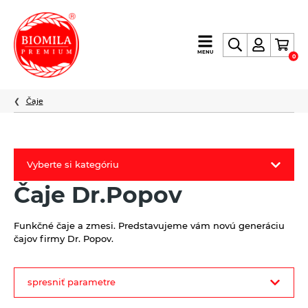
výroba
MENU
0
a
distribúcia
nielen
Čaje
biopotravín
Vyberte si kategóriu
Čaje Dr.Popov
Biomila produkty
Letný Biomilatip 18% zľava
Funkčné čaje a zmesi. Predstavujeme vám novú generáciu
čajov firmy Dr. Popov.
Špaldové výrobky
filter
Akciová ponuka
spresniť parametre
produktov
Fermato