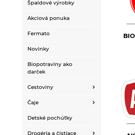
Špaldové výrobky
Akciová ponuka
Fermato
BI
Novinky
Biopotraviny ako
darček
Cestoviny
Bezlepkové bezvaječné
Čaje
kukuričné cestoviny
Bioraráškovia Sonnentor
Detské pochúťky
Bezlepkové bezvaječné
kukurično-ryžové
Čaje ako darček
cestoviny pre deti
Drogéria a čistiace