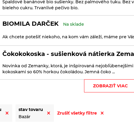
Špaldové banánové bio sušienky. Bez palmového tuku. Bez va
bieleho cukru. Trvanlivé pečivo bio.
BIOMILA DARČEK
Na sklade
Ak chcete potešiť niekoho, na kom vám záleží, máme pre Vás
Čokokokoska - sušienková nátierka Zema
Novinka od Zemanky, ktorá, je inšpirovaná nejobľúbenejšími
kokoskami so 60% horkou čokoládou. Jemná čoko ...
ZOBRAZIŤ VIAC
Kávové sušienky s kokosom Biopekárna 
Kávové sušienky sú sladené prírodným trstinovým cukrom. 
vajec. Bez mlieka. Bez bieleho cukru. Vegan. Trvanlivé pečivo 
u
stav tovaru
Zrušiť všetky filtre
Bazár
Krekry s tekvicovými semienkami a ces
bio 100g