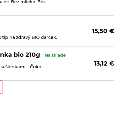
jec. Bez mlieka. Bez
15,50
€
 tip na zdravý BIO darček.
nka bio 210g
Na sklade
13,12
€
 sušienkami – Čoko-
Zemanka bio 100g
Na sklade
2,30
€
Bez palmového tuku. Bez
bio.&nb ...
nakom Biopekárna Zemanka