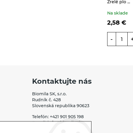
Zrelé plo ...
Propagačný materiál
Na sklade
Tašky, vrecká
2,58
€
Vankúše
-
Kontaktujte nás
Biomila SK, s.r.o.
Rudník č. 428
Slovenská republika 90623
Telefón:
+421 901 905 198
E-mail:
info@biomila.sk