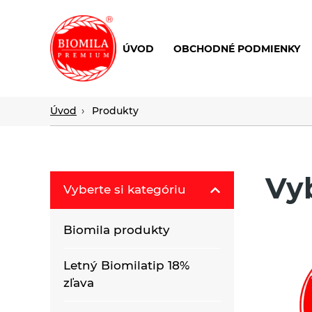
ÚVOD
OBCHODNÉ PODMIENKY
výroba
a
distribúcia
Úvod
Produkty
nielen
biopotravín
Vy
Vyberte si kategóriu
Biomila produkty
Letný Biomilatip 18%
zľava