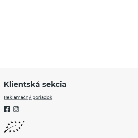
ať až pokým ich nedojete!
22,02
€
 tip na zdravý bezlepkový
2,49
€
ikátna, ale tiež nie je pre
Klientská sekcia
Reklamačný poriadok