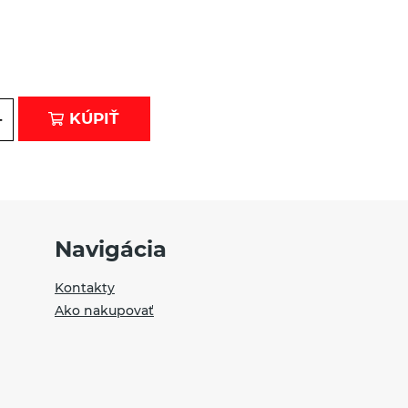
Ku kávičke alebo čaju ako stvorené, budete si ich vychutnáv
Sušienky z celozrnnej špaldovej múky s maslom ...
BIOMILA DARČEK BEZLEPKOVÝ
Na sklade
Ak chcete potešiť niekoho, na kom vám záleží, máme pre Vás
+
KÚPIŤ
BIO darček.
Aníz bio Sonnentor 50 g
Na sklade
Intenzívna sladká chuť anízu, podobná sladkému drievku, je un
každého tá pravá.
Navigácia
Kontakty
Ako nakupovať