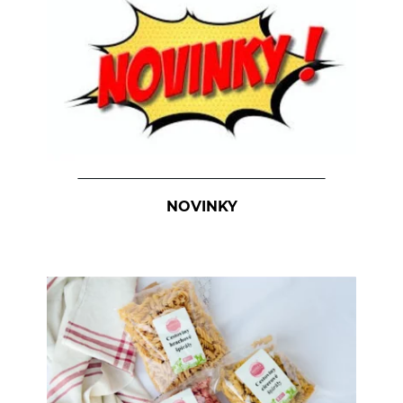
Kúpele na detoxikáciu organizmu
Literatúra
Propagačný materiál
Tašky, vrecká
Vankúše
NOVINKY