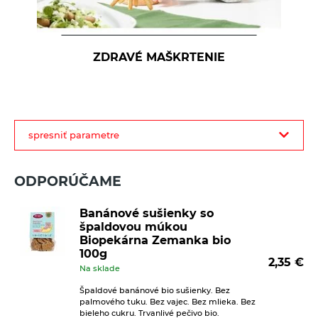
ZDRAVÉ MAŠKRTENIE
filter
spresniť parametre
produktov
ODPORÚČAME
Banánové sušienky so
špaldovou múkou
Biopekárna Zemanka bio
100g
2,35
€
Na sklade
Špaldové banánové bio sušienky. Bez
palmového tuku. Bez vajec. Bez mlieka. Bez
bieleho cukru. Trvanlivé pečivo bio.