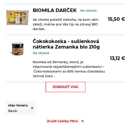
BIOMILA DARČEK
Na sklade
15,50
€
Ak chcete potešiť niekoho, na kom vám
záleží, máme pre Vás tip na zdravý BIO
darček.
Čokokokoska - sušienková
nátierka Zemanka bio 210g
Na sklade
13,12
€
Novinka od Zemanky, ktorá, je
inšpirovaná nejobľúbenejšími sušienkami –
Čoko-kokoskami so 60% horkou čokoládou.
Jemná čoko ...
ZOBRAZIŤ VIAC
Kávové sušienky s kokosom
Biopekárna Zemanka bio
100g
stav tovaru
Na sklade
2,30
€
Bazár
Kávové sušienky sú sladené prírodným
trstinovým cukrom. Bez palmového tuku.
Zrušiť všetky filtre
Bez vajec. Bez mlieka. Bez bieleho cukru.
Vegan. Trvanlivé pečivo bio.&nb ...