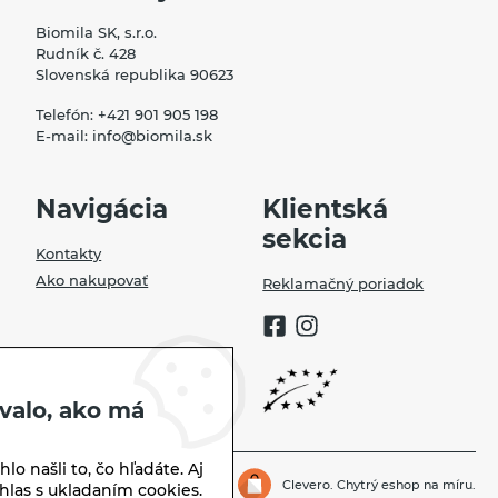
Biomila SK, s.r.o.
Rudník č. 428
Slovenská republika 90623
Telefón:
+421 901 905 198
E-mail:
info@biomila.sk
Navigácia
Klientská
sekcia
Kontakty
Ako nakupovať
Reklamačný poriadok
valo, ako má
lo našli to, čo hľadáte. Aj
Biomila.sk | © 2026
Clevero.
Chytrý eshop na míru.
hlas s ukladaním cookies.