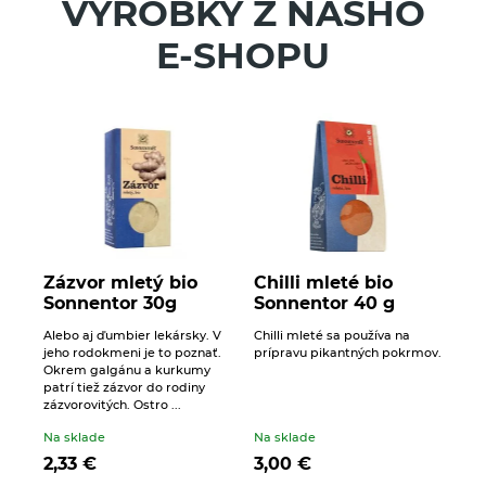
VÝROBKY Z NÁŠHO
E-SHOPU
Zázvor mletý bio
Chilli mleté bio
Sonnentor 30g
Sonnentor 40 g
Alebo aj ďumbier lekársky. V
Chilli mleté sa používa na
jeho rodokmeni je to poznať.
prípravu pikantných pokrmov.
Okrem galgánu a kurkumy
patrí tiež zázvor do rodiny
zázvorovitých. Ostro ...
Na sklade
Na sklade
2,33
€
3,00
€