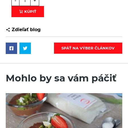
-
+
KÚPIŤ
Zdieľať blog
SPÄŤ NA VÝBER ČLÁNKOV
Mohlo by sa vám páčiť