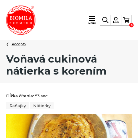
výroba
MENU
0
a
distribúcia
Recepty
nielen
biopotravín
Voňavá cukinová
nátierka s korením
Dĺžka čítania: 53 sec.
Raňajky
Nátierky