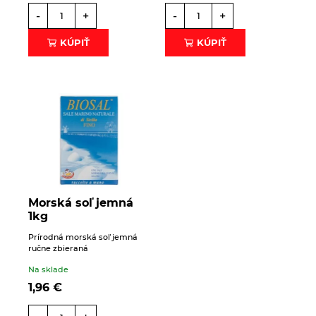
-
+
-
+
KÚPIŤ
KÚPIŤ
Morská soľ jemná
1kg
Prírodná morská soľ jemná
ručne zbieraná
Na sklade
1,96
€