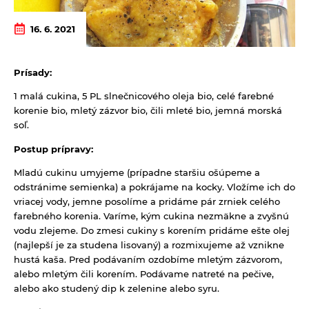
16. 6. 2021
Prísady:
1 malá cukina, 5 PL slnečnicového oleja bio, celé farebné
korenie bio, mletý zázvor bio, čili mleté bio, jemná morská
soľ.
Postup prípravy:
Mladú cukinu umyjeme (prípadne staršiu ošúpeme a
odstránime semienka) a pokrájame na kocky. Vložíme ich do
vriacej vody, jemne posolíme a pridáme pár zrniek celého
farebného korenia. Varíme, kým cukina nezmäkne a zvyšnú
vodu zlejeme. Do zmesi cukiny s korením pridáme ešte olej
(najlepší je za studena lisovaný) a rozmixujeme až vznikne
hustá kaša. Pred podávaním ozdobíme mletým zázvorom,
alebo mletým čili korením. Podávame natreté na pečive,
alebo ako studený dip k zelenine alebo syru.