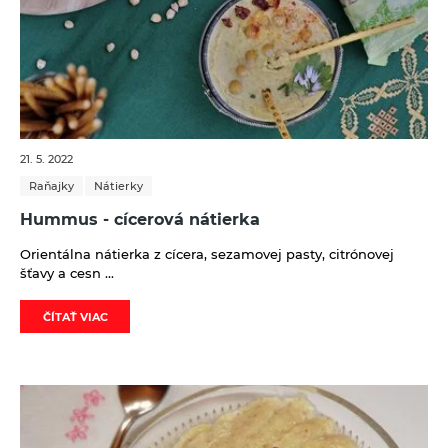
21. 5. 2022
Raňajky
Nátierky
Hummus - cícerová nátierka
Orientálna nátierka z cícera, sezamovej pasty, citrónovej
šťavy a cesn ...
ČÍTAŤ VIAC